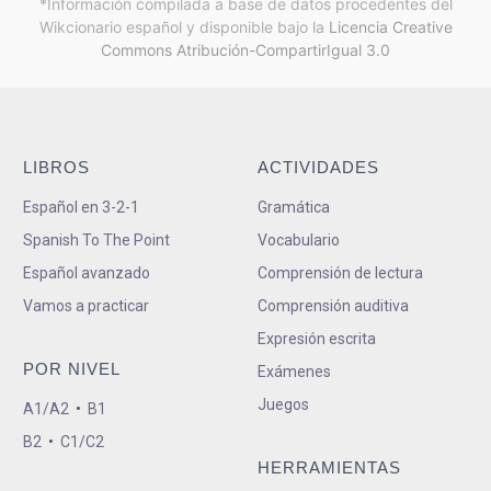
*Información compilada a base de datos procedentes del
Wikcionario español y
disponible bajo la
Licencia Creative
Commons Atribución-CompartirIgual 3.0
LIBROS
ACTIVIDADES
Español en 3-2-1
Gramática
Spanish To The Point
Vocabulario
Español avanzado
Comprensión de lectura
Vamos a practicar
Comprensión auditiva
Expresión escrita
POR NIVEL
Exámenes
Juegos
A1/A2
•
B1
B2
•
C1/C2
HERRAMIENTAS