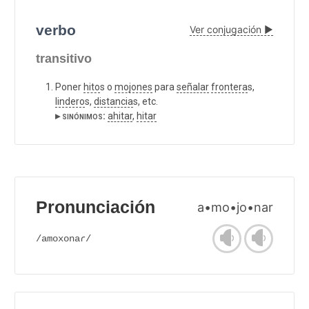
verbo
Ver conjugación ▶
transitivo
Poner
hito
s o
mojones
para
señalar
frontera
s,
lindero
s,
distancia
s, etc.
▸ sinónimos:
ahitar
,
hitar
Pronunciación
a•mo•jo•nar
/amoxonaɾ/