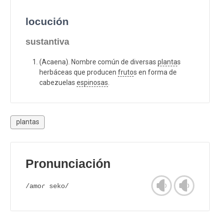
locución
sustantiva
(Acaena). Nombre común de diversas
planta
s
herbáceas que producen
fruto
s en forma de
cabezuelas
espinosas
.
plantas
Pronunciación
/amoɾ seko/