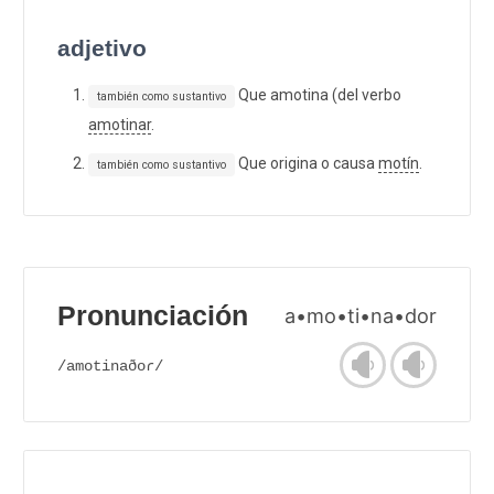
adjetivo
Que amotina (del verbo
también como sustantivo
amotinar
.
Que origina o causa
motín
.
también como sustantivo
Pronunciación
a•mo•ti•na•dor
/amotinaðoɾ/