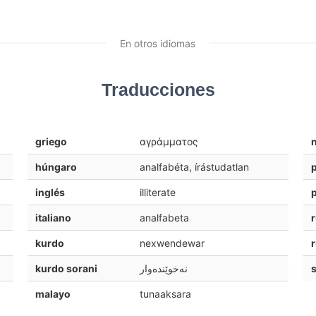
En otros idiomas
Traducciones
griego
αγράμματος
húngaro
analfabéta, írástudatlan
inglés
illiterate
italiano
analfabeta
kurdo
nexwendewar
kurdo sorani
نه‌خوێنده‌وار
malayo
tunaaksara