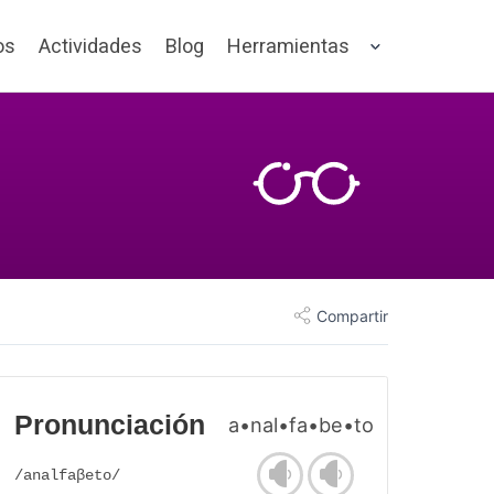
os
Actividades
Blog
Herramientas
Compartir
Pronunciación
a•nal•fa•be•to
/analfaβeto/