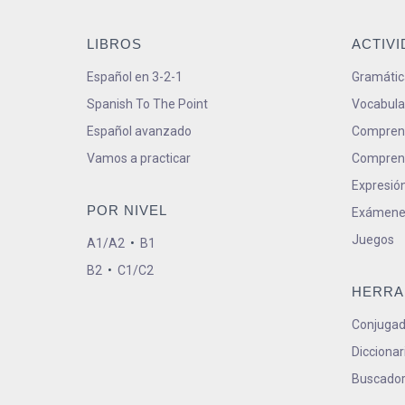
LIBROS
ACTIV
Español en 3-2-1
Gramátic
Spanish To The Point
Vocabula
Español avanzado
Comprens
Vamos a practicar
Comprens
Expresión
POR NIVEL
Exámene
Juegos
A1/A2
•
B1
B2
•
C1/C2
HERRA
Conjugad
Diccionar
Buscador