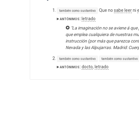
Que no
sabe
leer
ni
e
también como sustantivo
▸ antónimos:
letrado
"La imaginación no se aviene á que
que emplea cualquiera de nuestras mu
instrucción (por más que parezca contr
Nevada y las Alpujarras. Madrid: Cuerpo
también como sustantivo
también como sustantivo
▸ antónimos:
docto
,
letrado