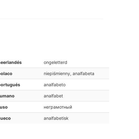
neerlandés
ongeletterd
polaco
niepiśmienny, analfabeta
portugués
analfabeto
rumano
analfabet
ruso
неграмотный
sueco
analfabetisk