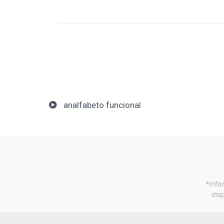
analfabeto funcional
*Info
dis