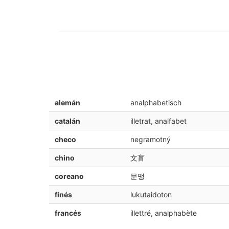
alemán
analphabetisch
catalán
illetrat, analfabet
checo
negramotný
chino
文盲
coreano
문맹
finés
lukutaidoton
francés
illettré, analphabète