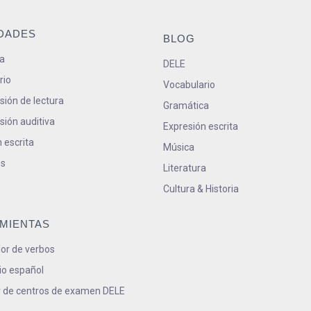
IDADES
BLOG
a
DELE
rio
Vocabulario
ión de lectura
Gramática
ión auditiva
Expresión escrita
 escrita
Música
s
Literatura
Cultura & Historia
MIENTAS
or de verbos
io español
 de centros de examen DELE