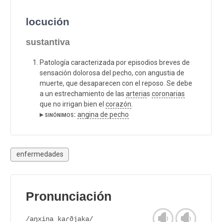
locución
sustantiva
Patología caracterizada por episodios breves de
sensación dolorosa del pecho, con angustia de
muerte, que desaparecen con el reposo. Se debe
a un estrechamiento de las
arteria
s
coronarias
que no irrigan bien el
corazón
.
▸ sinónimos:
angina de pecho
enfermedades
Pronunciación
/aŋxina kaɾðjaka/