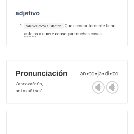
adjetivo
Que constantemente tiene
también como sustantivo
antojo
s o quiere conseguir muchas cosas.
Pronunciación
an•to•ja•di•zo
/antoxaðiθo,
antoxaðiso/