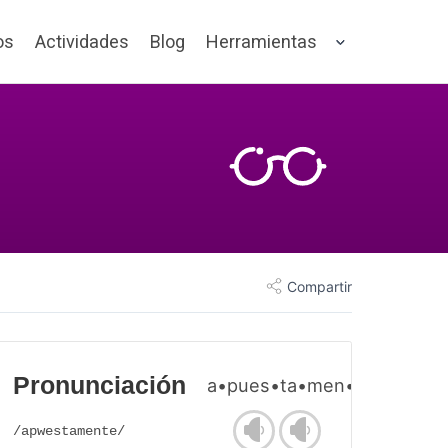
os
Actividades
Blog
Herramientas
Compartir
Pronunciación
a•pues•ta•men•te
/apwestamente/