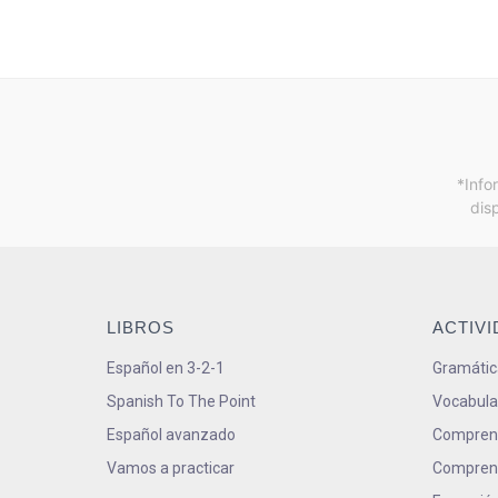
*Info
dis
LIBROS
ACTIV
Español en 3-2-1
Gramátic
Spanish To The Point
Vocabula
Español avanzado
Comprens
Vamos a practicar
Comprens