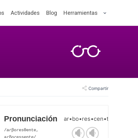
os
Actividades
Blog
Herramientas
Compartir
Pronunciación
ar•bo•res•cen•te
/aɾβoɾesθente,
aɾβoɾessente/