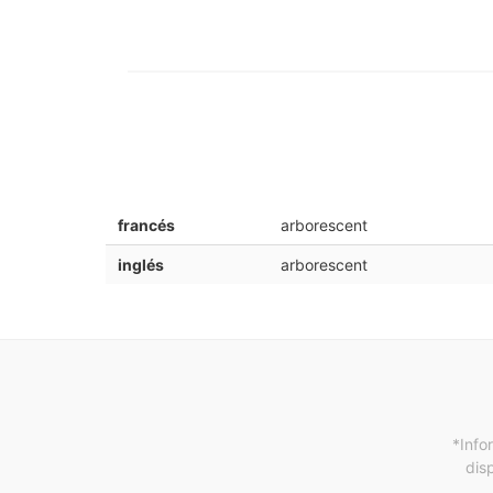
francés
arborescent
inglés
arborescent
*Info
dis