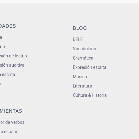
IDADES
BLOG
a
DELE
rio
Vocabulario
ión de lectura
Gramática
ión auditiva
Expresión escrita
 escrita
Música
s
Literatura
Cultura & Historia
MIENTAS
or de verbos
io español