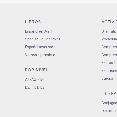
LIBROS
ACTIV
Español en 3-2-1
Gramátic
Spanish To The Point
Vocabula
Español avanzado
Comprens
Vamos a practicar
Comprens
Expresión
POR NIVEL
Exámene
Juegos
A1/A2
•
B1
B2
•
C1/C2
HERRA
Conjugad
Diccionar