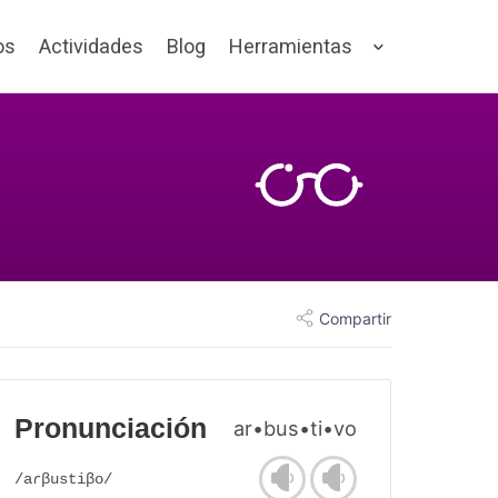
os
Actividades
Blog
Herramientas
Compartir
Pronunciación
ar•bus•ti•vo
/aɾβustiβo/