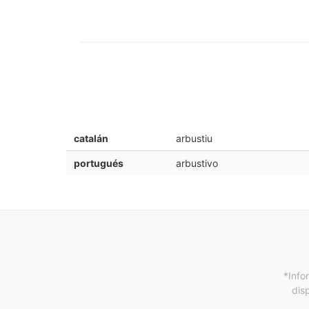
catalán
arbustiu
portugués
arbustivo
*Info
dis