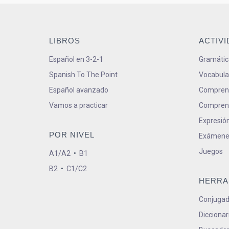
LIBROS
ACTIV
Español en 3-2-1
Gramátic
Spanish To The Point
Vocabula
Español avanzado
Comprens
Vamos a practicar
Comprens
Expresión
POR NIVEL
Exámene
Juegos
A1/A2
•
B1
B2
•
C1/C2
HERRA
Conjugad
Diccionar