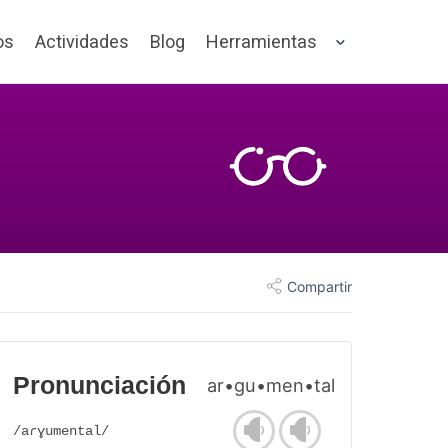
os
Actividades
Blog
Herramientas
Compartir
Pronunciación
ar•gu•men•tal
/aɾɣumental/