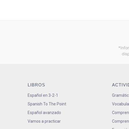
*Info
dis
LIBROS
ACTIV
Español en 3-2-1
Gramátic
Spanish To The Point
Vocabula
Español avanzado
Comprens
Vamos a practicar
Comprens