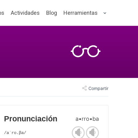
os
Actividades
Blog
Herramientas
Compartir
Pronunciación
a•rro•ba
/aˈro.βa/