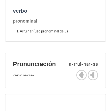
verbo
pronominal
Arruinar (uso pronominal de ...).
Pronunciación
a•rrui•nar•se
/arwinaɾse/