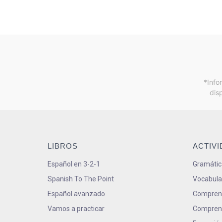
*Info
dis
LIBROS
ACTIV
Español en 3-2-1
Gramátic
Spanish To The Point
Vocabula
Español avanzado
Comprens
Vamos a practicar
Comprens