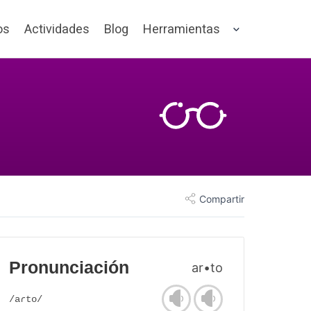
os
Actividades
Blog
Herramientas
Compartir
Pronunciación
ar•to
/aɾto/