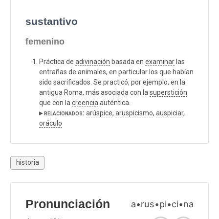
sustantivo
femenino
Práctica de
adivinación
basada en
examinar
las
entrañas de animales, en particular los que habían
sido sacrificados. Se practicó, por ejemplo, en la
antigua Roma, más asociada con la
superstición
que con la
creencia
auténtica.
▸ relacionados:
arúspice
,
aruspicismo
,
auspiciar
,
oráculo
historia
Pronunciación
a•rus•pi•ci•na