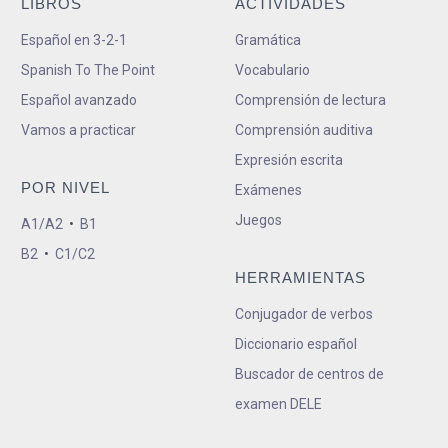
LIBROS
ACTIVIDADES
Español en 3-2-1
Gramática
Spanish To The Point
Vocabulario
Español avanzado
Comprensión de lectura
Vamos a practicar
Comprensión auditiva
Expresión escrita
POR NIVEL
Exámenes
Juegos
A1/A2
•
B1
B2
•
C1/C2
HERRAMIENTAS
Conjugador de verbos
Diccionario español
Buscador de centros de
examen DELE