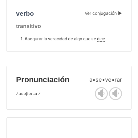
verbo
Ver conjugación ▶
transitivo
Asegurar la veracidad de algo que se
dice
.
Pronunciación
a•se•ve•rar
/aseβeɾaɾ/