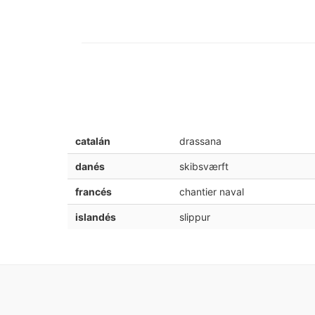
catalán
drassana
danés
skibsværft
francés
chantier naval
islandés
slippur