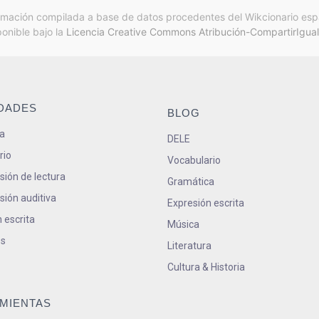
rmación compilada a base de datos procedentes del Wikcionario esp
ponible bajo la
Licencia Creative Commons Atribución-CompartirIgual
IDADES
BLOG
a
DELE
rio
Vocabulario
ión de lectura
Gramática
ión auditiva
Expresión escrita
 escrita
Música
s
Literatura
Cultura & Historia
MIENTAS