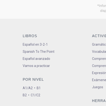
*Info
dis
LIBROS
ACTIV
Español en 3-2-1
Gramátic
Spanish To The Point
Vocabula
Español avanzado
Comprens
Vamos a practicar
Comprens
Expresión
POR NIVEL
Exámene
Juegos
A1/A2
•
B1
B2
•
C1/C2
HERRA