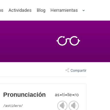
os
Actividades
Blog
Herramientas
Compartir
Pronunciación
as•ti•lle•ro
/astiʎeɾo/