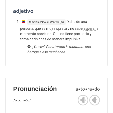
adjetivo
Dicho de una
también como sustantivo (m)
persona, que es muy inquieta y no sabe
esperar
el
momento oportuno. Que no tiene
paciencia
y
toma decisiones de manera impulsiva.
¿Ya ves? Por atorado le montaste una
barriga a esa muchacha.
Pronunciación
a•to•ra•do
/atoɾaðo/