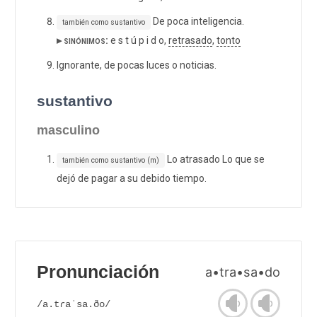
De poca inteligencia.
también como sustantivo
▸ sinónimos:
e s t ú p i d o,
retrasado
,
tonto
Ignorante, de pocas luces o noticias.
sustantivo
masculino
Lo atrasado Lo que se
también como sustantivo (m)
dejó de pagar a su debido tiempo.
Pronunciación
a•tra•sa•do
/a.tɾaˈsa.ðo/