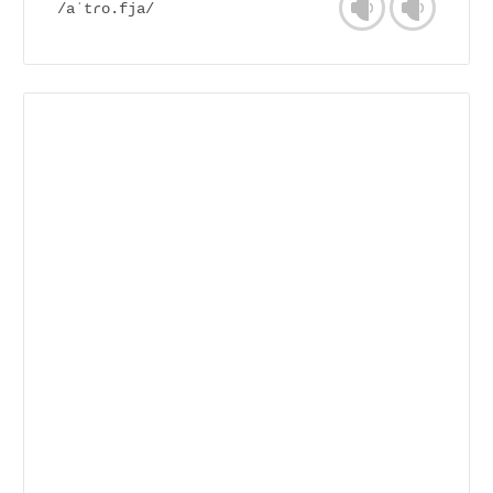
/aˈtɾo.fja/