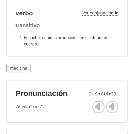
verbo
Ver conjugación ▶
transitivo
Escuchar sonidos producidos en el interior del
cuerpo.
medicina
Pronunciación
aus•cul•tar
/auskultaɾ/