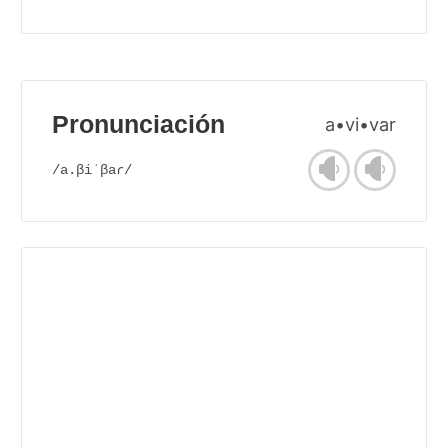
Pronunciación
a•vi•var
/a.βiˈβaɾ/