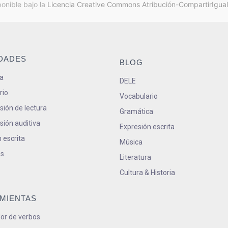
ponible bajo la
Licencia Creative Commons Atribución-CompartirIgual
IDADES
BLOG
a
DELE
rio
Vocabulario
ión de lectura
Gramática
ión auditiva
Expresión escrita
 escrita
Música
s
Literatura
Cultura & Historia
MIENTAS
or de verbos