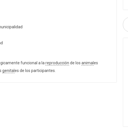
municipalidad
ad
lógicamente funcional a la
reproducción
de los
animal
es
s
genital
es de los participantes.