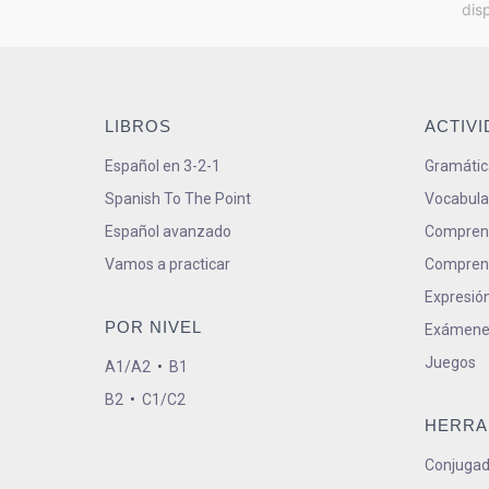
dis
LIBROS
ACTIV
Español en 3-2-1
Gramátic
Spanish To The Point
Vocabula
Español avanzado
Comprens
Vamos a practicar
Comprens
Expresión
POR NIVEL
Exámene
Juegos
A1/A2
•
B1
B2
•
C1/C2
HERRA
Conjugad