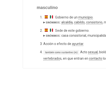
masculino
Gobierno de un
municipio
.
▸ sinónimos:
alcaldía
,
cabildo
,
consistorio
, 
Sede de este gobierno.
▸ sinónimos:
casa consistorial, municipalid
Acción o efecto de
ayuntar
.
Acto
sexual
, bio
también como sustantivo (m)
vertebrado
s, en que entran en
contacto
lo