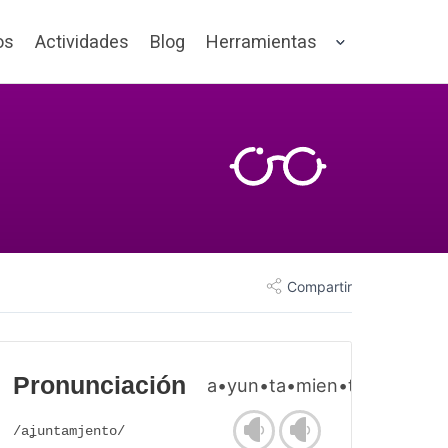
os
Actividades
Blog
Herramientas
Compartir
Pronunciación
a•yun•ta•mien•to
/aʝuntamjento/