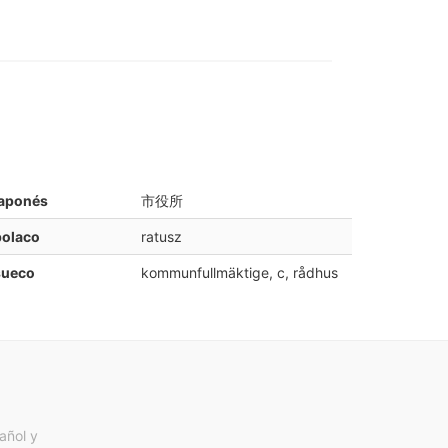
japonés
市役所
polaco
ratusz
sueco
kommunfullmäktige, c, rådhus
añol y