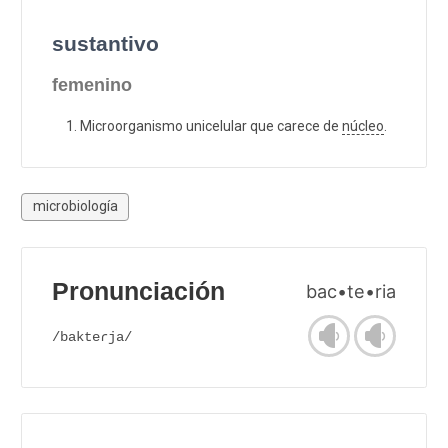
sustantivo
femenino
Microorganismo unicelular que carece de
núcleo
.
microbiología
Pronunciación
bac•te•ria
/bakteɾja/