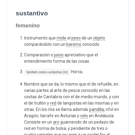
sustantivo
femenino
Instrumento que
mide
el
peso
de un
objeto
comparándolo con un
baremo
conocido.
Comparación o
juicio
apreciativo que el
entendimiento forma de las cosas.
Horca.
también como sustantivo (m)
Nombre que se da, lo mismo que el de refuelle, en
varias partes al arte de pesca conocido en las
costas de Cantabria con el de medio mundo, y con
el de trullón y
red
de langostas en las mismas y en
otras. En los ríos se llama además
pandilla
; rifol en
Aragón; tarrafe en Asturias y
velo
en Andalucía.
Consiste en un
aro
guarnecido de un pedazo de
red en forma de bolsa, y pendiente de tres o
cuatro ramales que se unen a un cordel fijo al