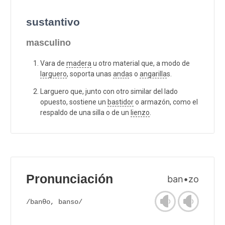
sustantivo
masculino
Vara de
madera
u otro material que, a modo de
larguero
, soporta unas
anda
s o
angarilla
s.
Larguero que, junto con otro similar del lado
opuesto, sostiene un
bastidor
o armazón, como el
respaldo de una silla o de un
lienzo
.
Pronunciación
ban•zo
/banθo, banso/