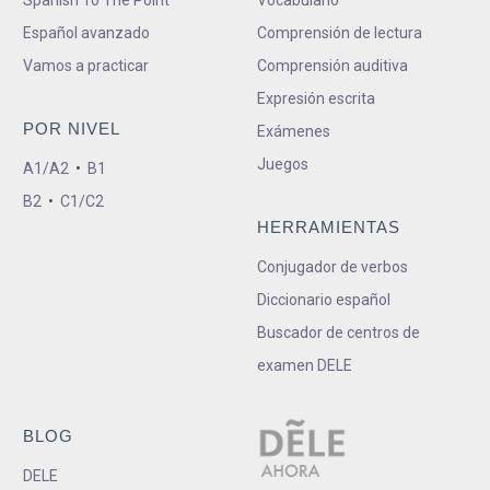
Spanish To The Point
Vocabulario
Español avanzado
Comprensión de lectura
Vamos a practicar
Comprensión auditiva
Expresión escrita
POR NIVEL
Exámenes
Juegos
A1/A2
•
B1
B2
•
C1/C2
HERRAMIENTAS
Conjugador de verbos
Diccionario español
Buscador de centros de
examen DELE
BLOG
DELE