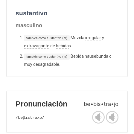
sustantivo
masculino
Mezcla
irregular
y
también como sustantivo (m)
extravagante
de
bebida
s.
Bebida nausebunda o
también como sustantivo (m)
muy desagradable.
Pronunciación
be•bis•tra•jo
/beβistɾaxo/