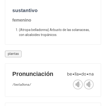
sustantivo
femenino
(Atropa belladonna) Arbusto de las solanaceas,
con alcaloides tropánicos.
plantas
Pronunciación
be•lla•do•na
/beʎaðona/