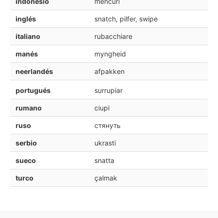
indonesio
mencuri
inglés
snatch, pilfer, swipe
italiano
rubacchiare
manés
myngheid
neerlandés
afpakken
portugués
surrupiar
rumano
ciupi
ruso
стянуть
serbio
ukrasti
sueco
snatta
turco
çalmak