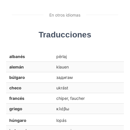
En otros idiomas
Traducciones
albanés
përlaj
alemán
klauen
búlgaro
задигам
checo
ukrást
francés
chiper, faucher
griego
κλέβω
húngaro
lopás