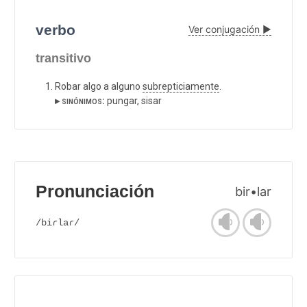
verbo
Ver conjugación ▶
transitivo
Robar algo a alguno
subrepticiamente
.
▸ sinónimos:
pungar, sisar
Pronunciación
bir•lar
/biɾlaɾ/