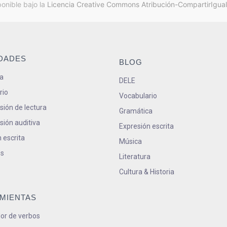
ponible bajo la
Licencia Creative Commons Atribución-CompartirIgual
IDADES
BLOG
a
DELE
rio
Vocabulario
ión de lectura
Gramática
ión auditiva
Expresión escrita
 escrita
Música
s
Literatura
Cultura & Historia
MIENTAS
or de verbos