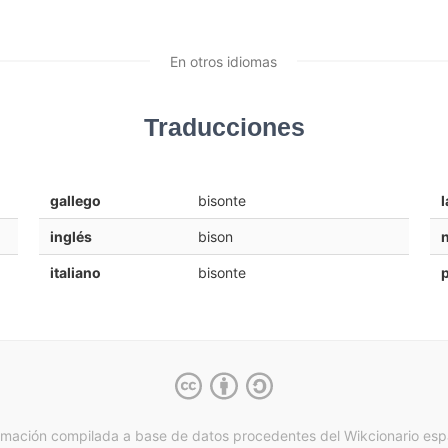
En otros idiomas
Traducciones
gallego
bisonte
l
inglés
bison
italiano
bisonte
rmación compilada a base de datos procedentes del Wikcionario esp