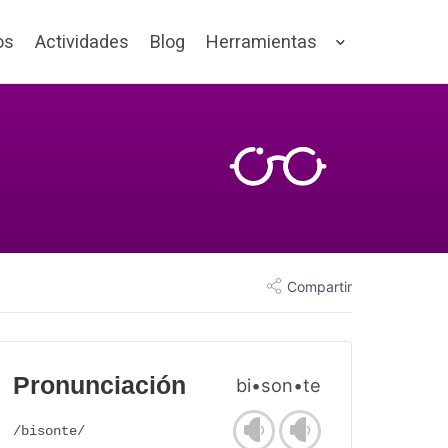
os
Actividades
Blog
Herramientas
Compartir
Pronunciación
bi•son•te
/bisonte/