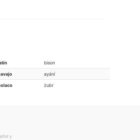
atín
bison
navajo
ayání
polaco
żubr
añol y