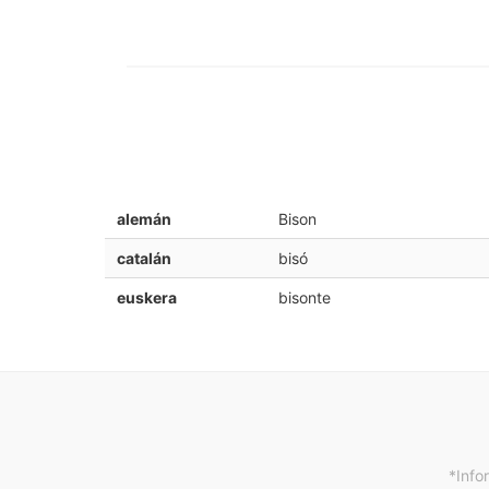
alemán
Bison
catalán
bisó
euskera
bisonte
*Info