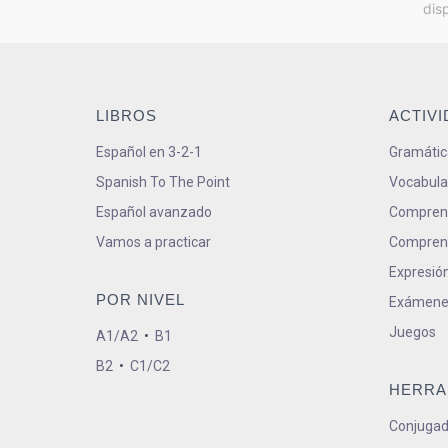
dis
LIBROS
ACTIV
Español en 3-2-1
Gramátic
Spanish To The Point
Vocabula
Español avanzado
Comprens
Vamos a practicar
Comprens
Expresión
POR NIVEL
Exámene
Juegos
A1/A2
•
B1
B2
•
C1/C2
HERRA
Conjugad