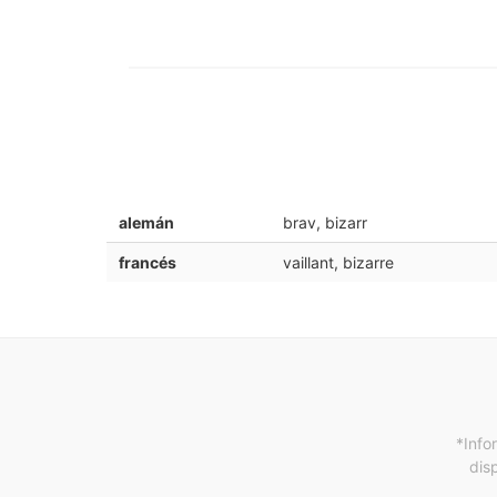
alemán
brav, bizarr
francés
vaillant, bizarre
*Info
dis