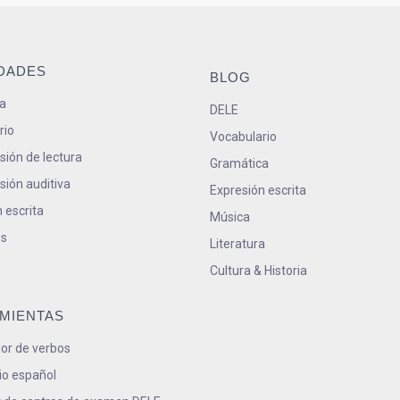
IDADES
BLOG
a
DELE
rio
Vocabulario
ión de lectura
Gramática
ión auditiva
Expresión escrita
 escrita
Música
s
Literatura
Cultura & Historia
MIENTAS
or de verbos
io español