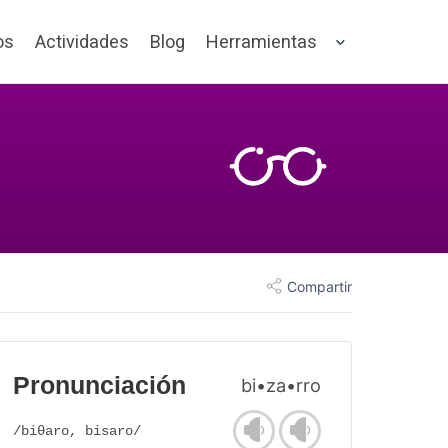
os
Actividades
Blog
Herramientas
Compartir
Pronunciación
bi•za•rro
/biθaro, bisaro/