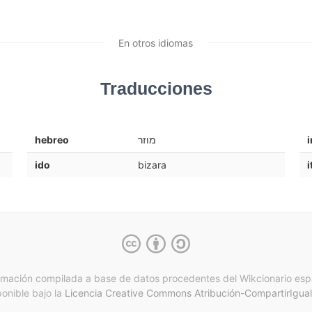
En otros idiomas
Traducciones
hebreo
מוזר
i
ido
bizara
i
rmación compilada a base de datos procedentes del Wikcionario esp
ponible bajo la
Licencia Creative Commons Atribución-CompartirIgual