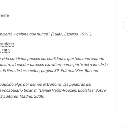
iente
izarra y galana que nunca". (Luján, Espejos, 1991.).
carácter
.
e
,
raro
a vida cotidiana poseen las cualidades que tenemos cuando
estro alrededor parecen extrañas, como parte del reino de lo
 El libro de los sueños, página 39. Editorial Kier, Buenos
roducido algo por demás extraño: en las palabras del
 vocabulario bizarro'. (Daniel Heller-Roazen, Ecolalias: Sobre
tz Editores, Madrid, 2008).