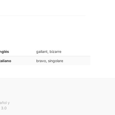
nglés
gallant, bizarre
taliano
bravo, singolare
añol y
 3.0