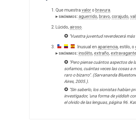
Que muestra
valor
o
bravura
.
▸ sinónimos:
aguerrido
,
bravo
,
corajudo
,
val
Lúcido,
airoso
.
"Vuestra juventud reverdecerá más b
Inusual en
apariencia
, estilo, o
▸ sinónimos:
insólito
,
extraño
,
extravagant
"Pero piense cuántos aspectos de l
soñamos, cuántas veces las cosas a nu
raro o bizarro". (Sarvananda Bluestone,
Aires, 2005.).
"Sin saberlo, los sionistas habían p
investigador, 'una forma de yiddish con
el olvido de las lenguas, página 96. Ka