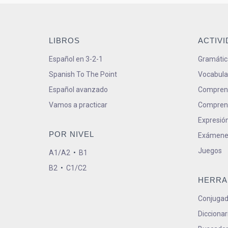
LIBROS
ACTIV
Español en 3-2-1
Gramátic
Spanish To The Point
Vocabula
Español avanzado
Comprens
Vamos a practicar
Comprens
Expresión
POR NIVEL
Exámene
Juegos
A1/A2
•
B1
B2
•
C1/C2
HERRA
Conjugad
Diccionar