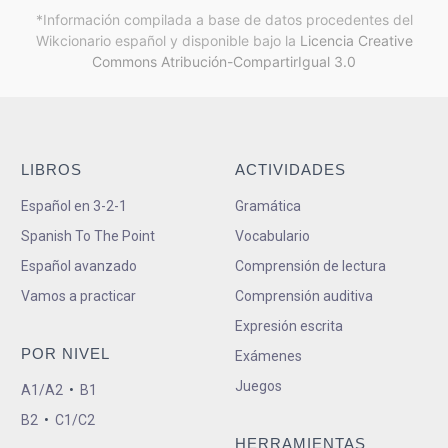
*Información compilada a base de datos procedentes del
Wikcionario español y
disponible bajo la
Licencia Creative
Commons Atribución-CompartirIgual 3.0
LIBROS
ACTIVIDADES
Español en 3-2-1
Gramática
Spanish To The Point
Vocabulario
Español avanzado
Comprensión de lectura
Vamos a practicar
Comprensión auditiva
Expresión escrita
POR NIVEL
Exámenes
Juegos
A1/A2
•
B1
B2
•
C1/C2
HERRAMIENTAS