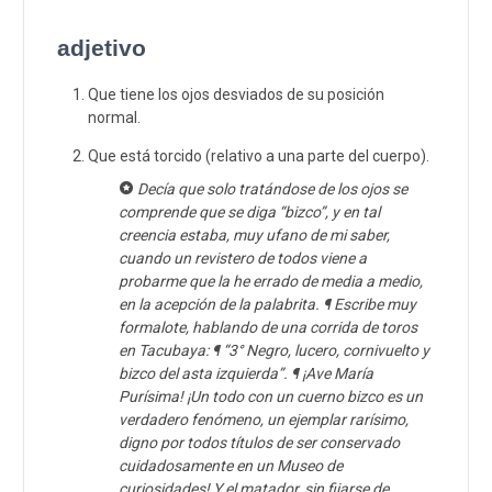
adjetivo
Que tiene los ojos desviados de su posición
normal.
Que está torcido (relativo a una parte del cuerpo).
Decía que solo tratándose de los ojos se
comprende que se diga “bizco”, y en tal
creencia estaba, muy ufano de mi saber,
cuando un revistero de todos viene a
probarme que la he errado de media a medio,
en la acepción de la palabrita. ¶ Escribe muy
formalote, hablando de una corrida de toros
en Tacubaya: ¶ “3° Negro, lucero, cornivuelto y
bizco del asta izquierda”. ¶ ¡Ave María
Purísima! ¡Un todo con un cuerno bizco es un
verdadero fenómeno, un ejemplar rarísimo,
digno por todos títulos de ser conservado
cuidadosamente en un Museo de
curiosidades! Y el matador, sin fijarse de