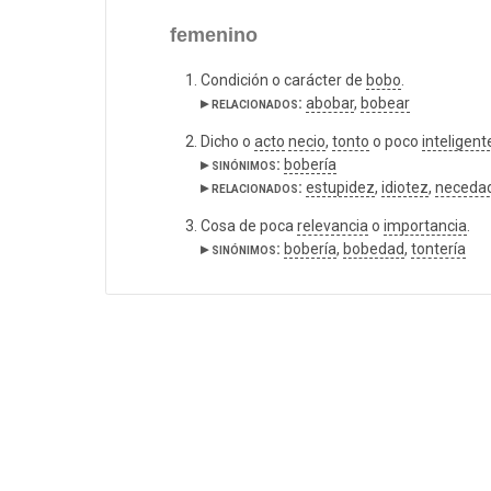
femenino
Condición o carácter de
bobo
.
▸ relacionados:
abobar
,
bobear
Dicho o
acto
necio
,
tonto
o poco
inteligent
▸ sinónimos:
bobería
▸ relacionados:
estupidez
,
idiotez
,
neceda
Cosa de poca
relevancia
o
importancia
.
▸ sinónimos:
bobería
,
bobedad
,
tontería