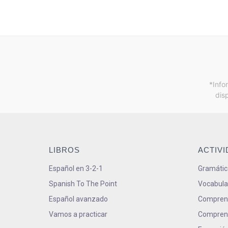
*Info
dis
LIBROS
ACTIV
Español en 3-2-1
Gramátic
Spanish To The Point
Vocabula
Español avanzado
Comprens
Vamos a practicar
Comprens