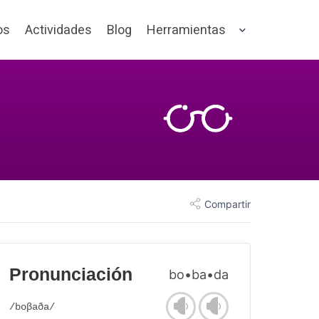
os
Actividades
Blog
Herramientas
Compartir
Pronunciación
bo•ba•da
/boβaða/