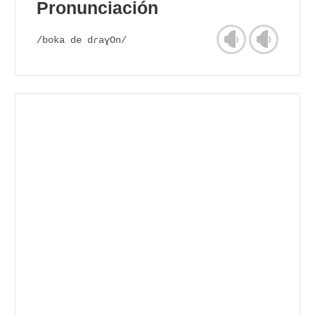
Pronunciación
/boka de dɾaɣOn/