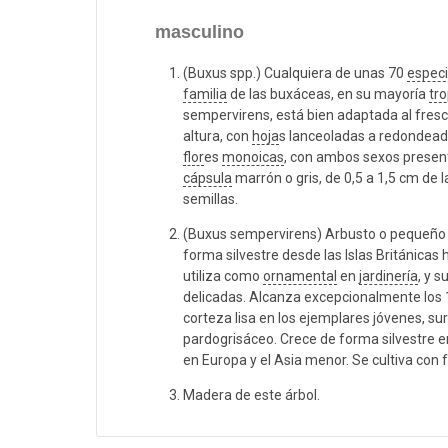
masculino
(Buxus spp.) Cualquiera de unas 70
espec
familia
de las buxáceas, en su mayoría
tro
sempervirens, está bien adaptada al fresc
altura, con
hoja
s lanceoladas a redondeada
flor
es
monoicas
, con ambos sexos present
cápsula
marrón o gris, de 0,5 a 1,5 cm de
semillas.
(Buxus sempervirens) Arbusto o pequeño á
forma silvestre desde las Islas Británicas
utiliza como
ornamental
en
jardinería
, y s
delicadas. Alcanza excepcionalmente los 
corteza lisa en los ejemplares jóvenes, su
pardogrisáceo. Crece de forma silvestre e
en Europa y el Asia menor. Se cultiva con
Madera de este árbol.