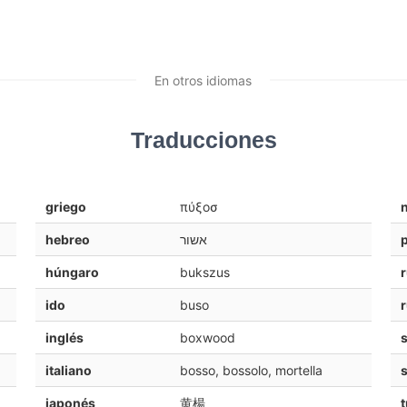
En otros idiomas
Traducciones
griego
πύξοσ
hebreo
אשור
húngaro
bukszus
ido
buso
inglés
boxwood
s
italiano
bosso, bossolo, mortella
japonés
黄楊
t