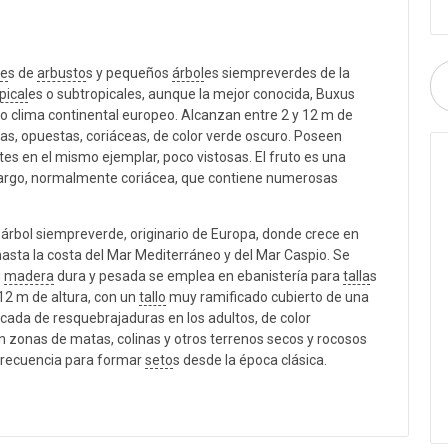
ie
s de
arbusto
s y pequeños
árbol
es siempreverdes de la
pical
es o subtropicales, aunque la mejor conocida, Buxus
o clima continental europeo. Alcanzan entre 2 y 12 m de
s, opuestas, coriáceas, de color verde oscuro. Poseen
es en el mismo ejemplar, poco vistosas. El fruto es una
 largo, normalmente coriácea, que contiene numerosas
rbol siempreverde, originario de Europa, donde crece en
 hasta la costa del Mar Mediterráneo y del Mar Caspio. Se
u
madera
dura y pesada se emplea en ebanistería para
talla
s
12 m de altura, con un
tallo
muy ramificado cubierto de una
rcada de resquebrajaduras en los adultos, de color
n zonas de matas, colinas y otros terrenos secos y rocosos
 frecuencia para formar
seto
s desde la época clásica.