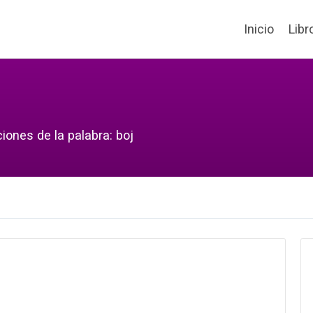
Inicio
Libr
iones de la palabra: boj