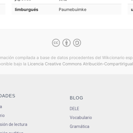
limburgués
Paumebuimke
rmación compilada a base de datos procedentes del Wikcionario esp
ponible bajo la
Licencia Creative Commons Atribución-CompartirIgual
IDADES
BLOG
a
DELE
rio
Vocabulario
ión de lectura
Gramática