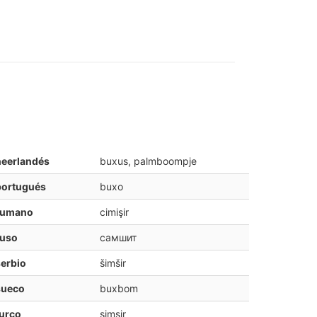
neerlandés
buxus, palmboompje
portugués
buxo
rumano
cimişir
ruso
самшит
erbio
šimšir
sueco
buxbom
urco
şimşir