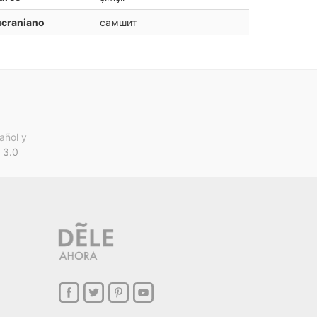
ucraniano
самшит
añol y
 3.0