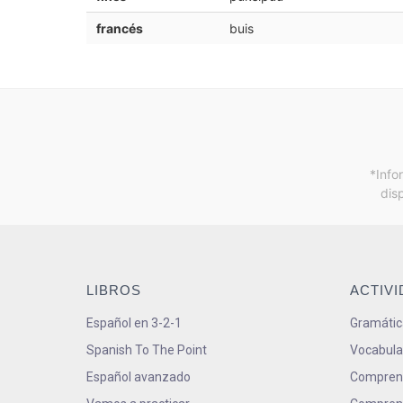
francés
buis
*Info
dis
LIBROS
ACTIV
Español en 3-2-1
Gramátic
Spanish To The Point
Vocabula
Español avanzado
Comprens