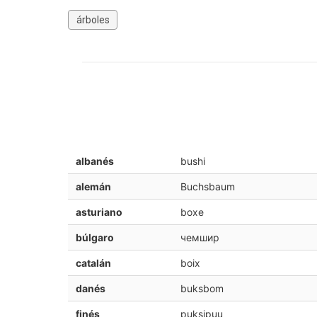
árboles
albanés
bushi
alemán
Buchsbaum
asturiano
boxe
búlgaro
чемшир
catalán
boix
danés
buksbom
finés
puksipuu