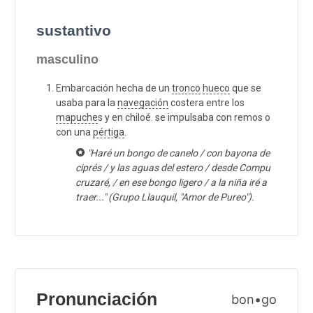
sustantivo
masculino
Embarcación hecha de un
tronco
hueco
que se
usaba para la
navegación
costera entre los
mapuche
s y en chiloé. se impulsaba con remos o
con una
pértiga
.
"Haré un bongo de canelo / con bayona de
ciprés / y las aguas del estero / desde Compu
cruzaré, / en ese bongo ligero / a la niña iré a
traer..." (Grupo Llauquil, "Amor de Pureo").
Pronunciación
bon•go