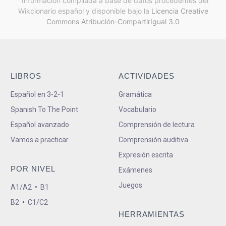
*Información compilada a base de datos procedentes del
Wikcionario español y
disponible bajo la
Licencia Creative
Commons Atribución-CompartirIgual 3.0
LIBROS
ACTIVIDADES
Español en 3-2-1
Gramática
Spanish To The Point
Vocabulario
Español avanzado
Comprensión de lectura
Vamos a practicar
Comprensión auditiva
Expresión escrita
POR NIVEL
Exámenes
Juegos
A1/A2
•
B1
B2
•
C1/C2
HERRAMIENTAS