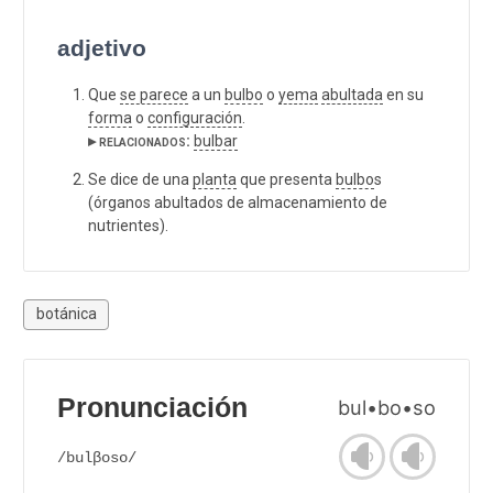
adjetivo
Que
se parece
a un
bulbo
o
yema
abultada
en su
forma
o
configuración
.
▸ relacionados:
bulbar
Se dice de una
planta
que presenta
bulbo
s
(órganos abultados de almacenamiento de
nutrientes).
botánica
Pronunciación
bul•bo•so
/bulβoso/