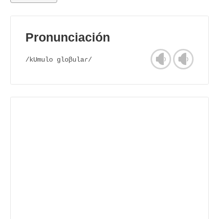
Pronunciación
/kUmulo gloβulaɾ/