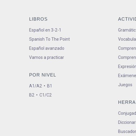
LIBROS
ACTIV
Español en 3-2-1
Gramátic
Spanish To The Point
Vocabula
Español avanzado
Comprens
Vamos a practicar
Comprens
Expresión
POR NIVEL
Exámene
Juegos
A1/A2
•
B1
B2
•
C1/C2
HERRA
Conjugad
Diccionar
Buscador