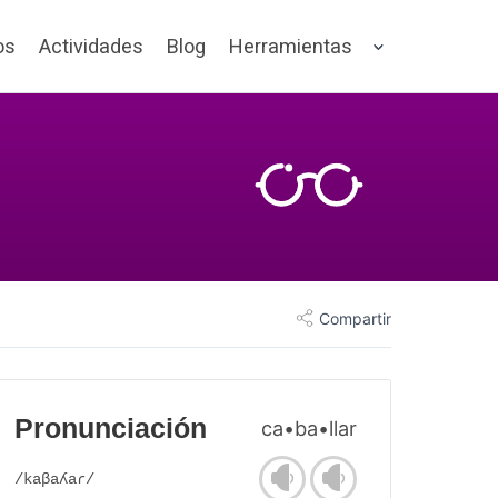
os
Actividades
Blog
Herramientas
Compartir
Pronunciación
ca•ba•llar
/kaβaʎaɾ/