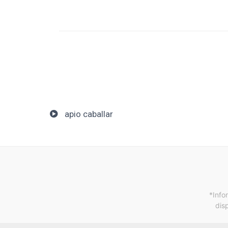
apio caballar
*Info
dis