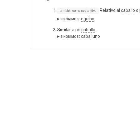
Relativo al
caballo
o 
también como sustantivo
▸ sinónimos:
equino
Similar a un
caballo
.
▸ sinónimos:
caballuno