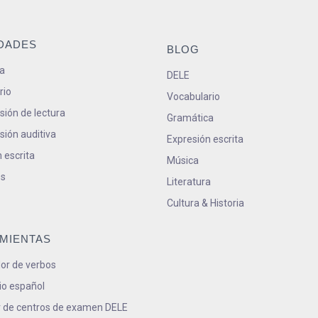
IDADES
BLOG
a
DELE
rio
Vocabulario
ión de lectura
Gramática
ión auditiva
Expresión escrita
 escrita
Música
s
Literatura
Cultura & Historia
MIENTAS
or de verbos
io español
 de centros de examen DELE