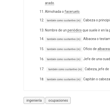
arado
.
Almohada o
faceruelo
.
Cabeza o principi
también como sustantivo (m)
Nombre de un
periódico
que suele ir en la
Albacea o testam
también como sustantivo (m)
Oficio de
albacea
también como sustantivo (m)
Jefe de una cuadr
también como sustantivo (m)
Cabeza, jefe de 
también como sustantivo (m)
Capitán o cabeza
también como sustantivo (m)
ingeniería
ocupaciones