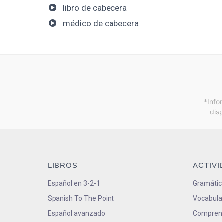
libro de cabecera
médico de cabecera
*Info
dis
LIBROS
ACTIV
Español en 3-2-1
Gramátic
Spanish To The Point
Vocabula
Español avanzado
Comprens