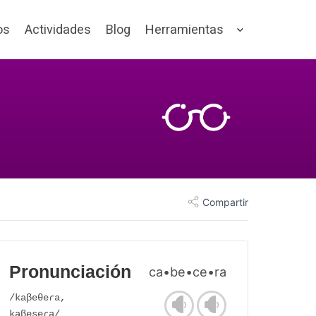
os
Actividades
Blog
Herramientas
Compartir
Pronunciación
ca•be•ce•ra
/kaβeθeɾa,
kaβeseɾa/