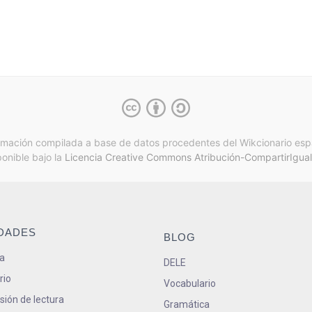
rmación compilada a base de datos procedentes del Wikcionario esp
ponible bajo la
Licencia Creative Commons Atribución-CompartirIgual
IDADES
BLOG
a
DELE
rio
Vocabulario
ión de lectura
Gramática