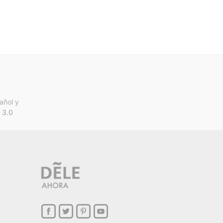
añol y
 3.0