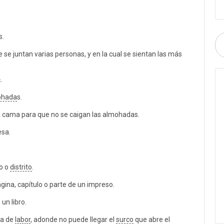
s.
ue se juntan varias personas, y en la cual se sientan las más
.
ohada
s.
a cama para que no se caigan las almohadas.
esa.
io o
distrito
.
ina, capítulo o parte de un impreso.
un libro.
ra de
labor
, adonde no puede llegar el
surco
que abre el