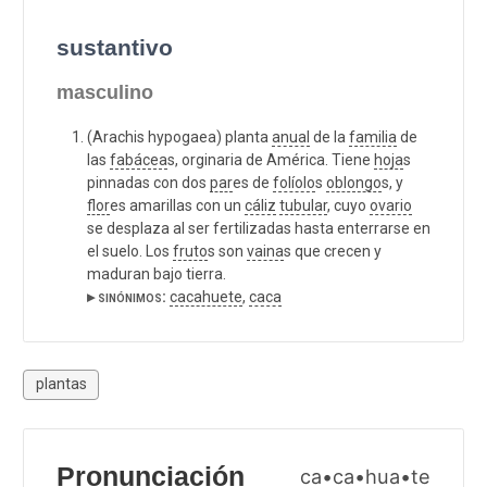
sustantivo
masculino
(Arachis hypogaea) planta
anual
de la
familia
de
las
fabácea
s, orginaria de América. Tiene
hoja
s
pinnadas con dos
par
es de
folíolo
s
oblongo
s, y
flor
es amarillas con un
cáliz
tubular
, cuyo
ovario
se desplaza al ser fertilizadas hasta enterrarse en
el suelo. Los
fruto
s son
vaina
s que crecen y
maduran bajo tierra.
▸ sinónimos:
cacahuete
,
caca
plantas
Pronunciación
ca•ca•hua•te