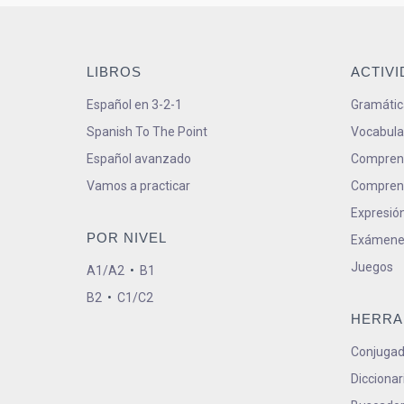
LIBROS
ACTIV
Español en 3-2-1
Gramátic
Spanish To The Point
Vocabula
Español avanzado
Comprens
Vamos a practicar
Comprens
Expresión
POR NIVEL
Exámene
Juegos
A1/A2
•
B1
B2
•
C1/C2
HERRA
Conjugad
Diccionar