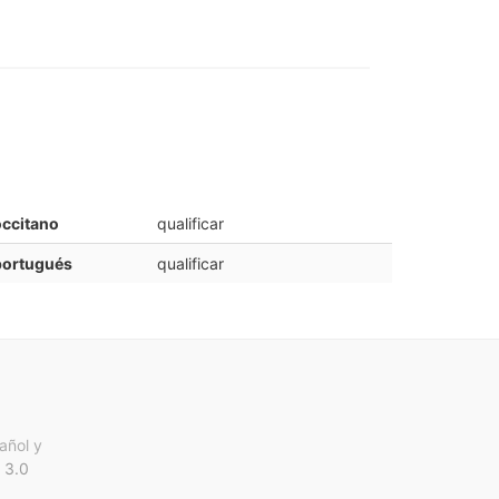
ccitano
qualificar
portugués
qualificar
añol y
 3.0