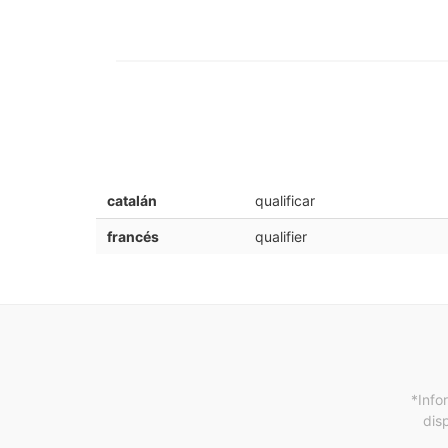
catalán
qualificar
francés
qualifier
*Info
dis