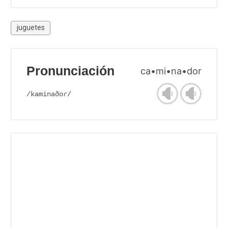
juguetes
Pronunciación
ca•mi•na•dor
/kaminaðoɾ/