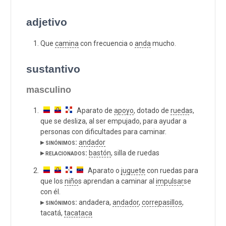
adjetivo
Que
camina
con frecuencia o
anda
mucho.
sustantivo
masculino
Aparato de
apoyo
, dotado de
rueda
s,
que se desliza, al ser empujado, para ayudar a
personas con dificultades para caminar.
▸ sinónimos:
andador
▸ relacionados:
bastón
, silla de ruedas
Aparato o
juguete
con ruedas para
que los
niño
s aprendan a caminar al
impulsar
se
con él.
▸ sinónimos:
andadera,
andador
,
correpasillos
,
tacatá,
tacataca