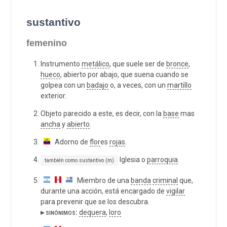
sustantivo
femenino
Instrumento
metálico
, que suele ser de
bronce
,
hueco
, abierto por abajo, que suena cuando se
golpea con un
badajo
o, a veces, con un
martillo
exterior.
Objeto parecido a este, es decir, con la
base
mas
ancha
y
abierto
.
Adorno de
flor
es
rojas
.
Iglesia o
parroquia
.
también como sustantivo (m)
Miembro de una
banda
criminal
que,
durante una acción, está encargado de
vigilar
para prevenir que se los descubra.
▸ sinónimos:
dequera
,
loro