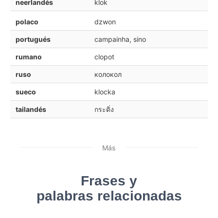
neerlandés
klok
polaco
dzwon
portugués
campainha, sino
rumano
clopot
ruso
колокол
sueco
klocka
tailandés
กระดิ่ง
Más
Frases y
palabras relacionadas