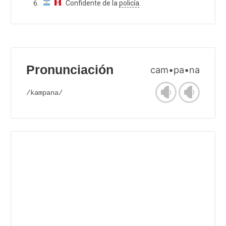
Confidente de la
policía
.
Pronunciación
cam•pa•na
/kampana/