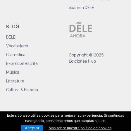
examen DELE
BLOG
DELE
Vocabulario
Gramática
Copyright © 2025
Ediciones Fluo
Expresión escrita
Música
Literatura
Cultura & Historia
Este sitio web utiliza cookies para mejorar su experiencia. Si continúas
navegando, consideraremos que aceptas su uso.
Aceptar
Más sobre nuestra política de cookies