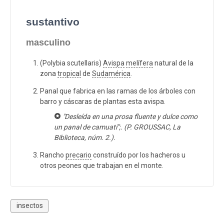
sustantivo
masculino
(Polybia scutellaris)
Avispa
melífera
natural de la
zona
tropical
de
Sudamérica
.
Panal que fabrica en las ramas de los árboles con
barro y cáscaras de plantas esta avispa.
"Desleída en una prosa fluente y dulce como
un panal de camuatí";. (P. GROUSSAC, La
Biblioteca, núm. 2.).
Rancho
precario
construído por los hacheros u
otros peones que trabajan en el monte.
insectos