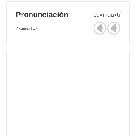
Pronunciación
ca•mua•tí
/kamwatI/