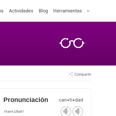
os
Actividades
Blog
Herramientas
Compartir
Pronunciación
can•ti•dad
/kantiðað/