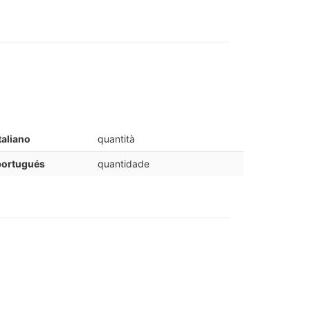
taliano
quantità
portugués
quantidade