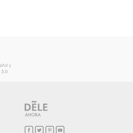
añol y
 3.0