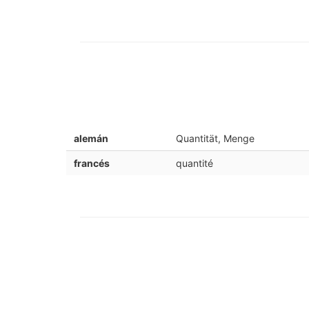
alemán
Quantität, Menge
francés
quantité