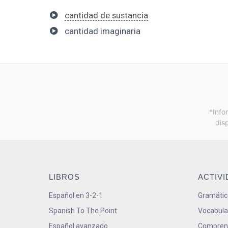
cantidad de sustancia
cantidad imaginaria
*Info
dis
LIBROS
ACTIV
Español en 3-2-1
Gramátic
Spanish To The Point
Vocabula
Español avanzado
Comprens