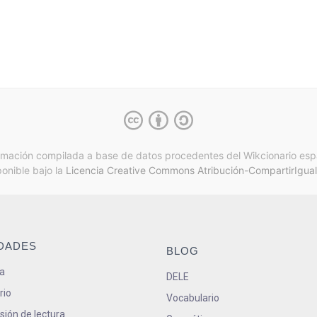
rmación compilada a base de datos procedentes del Wikcionario esp
ponible bajo la
Licencia Creative Commons Atribución-CompartirIgual
IDADES
BLOG
a
DELE
rio
Vocabulario
ión de lectura