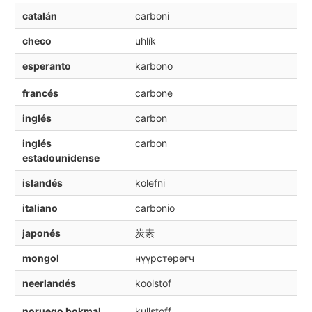
catalán
carboni
checo
uhlík
esperanto
karbono
francés
carbone
inglés
carbon
inglés
carbon
estadounidense
islandés
kolefni
italiano
carbonio
japonés
炭素
mongol
нүүрстөрөгч
neerlandés
koolstof
noruego bokmal
kullstoff