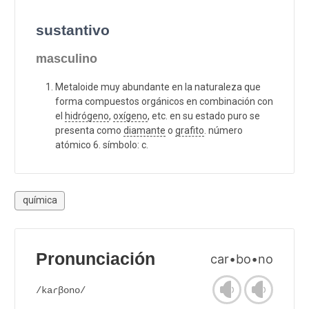
sustantivo
masculino
Metaloide muy abundante en la naturaleza que
forma compuestos orgánicos en combinación con
el
hidrógeno
,
oxígeno
, etc. en su estado puro se
presenta como
diamante
o
grafito
. número
atómico 6. símbolo: c.
química
Pronunciación
car•bo•no
/kaɾβono/