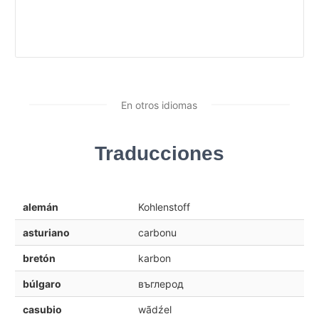
En otros idiomas
Traducciones
alemán
Kohlenstoff
asturiano
carbonu
bretón
karbon
búlgaro
въглерод
casubio
wãdźel