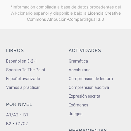
*Información compilada a base de datos procedentes del
Wikcionario español y
disponible bajo la
Licencia Creative
Commons Atribución-CompartirIgual 3.0
LIBROS
ACTIVIDADES
Español en 3-2-1
Gramática
Spanish To The Point
Vocabulario
Español avanzado
Comprensión de lectura
Vamos a practicar
Comprensión auditiva
Expresión escrita
POR NIVEL
Exámenes
Juegos
A1/A2
•
B1
B2
•
C1/C2
HERRAMIENTAS