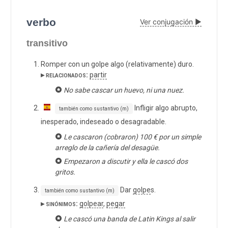
verbo
Ver conjugación ▶
transitivo
Romper con un golpe algo (relativamente) duro.
▸ relacionados:
partir
No sabe cascar un huevo, ni una nuez.
Infligir algo abrupto,
también como sustantivo (m)
inesperado, indeseado o desagradable.
Le cascaron (cobraron) 100 € por un simple
arreglo de la cañería del desagüe.
Empezaron a discutir y ella le cascó dos
gritos.
Dar
golpe
s.
también como sustantivo (m)
▸ sinónimos:
golpear
,
pegar
Le cascó una banda de Latin Kings al salir