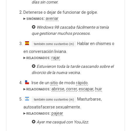
días sin comer.
Detenerse o dejar de funcionar de golpe.
▸ sinónimos:
averiar
Windows 98 cascaba fácilmente si tenía
que gestionar muchos procesos.
Hablar en chismes o
también como sustantivo (m)
en conversación liviana.
▸ relacionados:
rajar
Estuvieron toda la tarde cascando sobre el
divorcio de la nueva vecina.
Irse de un
sitio
de modo
rápido
.
▸ relacionados:
abrirse
,
correr
,
escapar
,
huir
Masturbarse,
también como sustantivo (m)
autosatisfacerse sexualmente.
▸ relacionados:
pajear
Ayer me casqué con YouJizz.