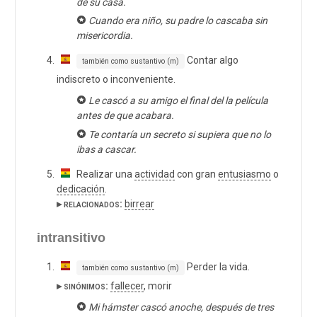
de su casa.
Cuando era niño, su padre lo cascaba sin
misericordia.
Contar algo
también como sustantivo (m)
indiscreto o inconveniente.
Le cascó a su amigo el final del la película
antes de que acabara.
Te contaría un secreto si supiera que no lo
ibas a cascar.
Realizar una
actividad
con gran
entusiasmo
o
dedicación
.
▸ relacionados:
birrear
intransitivo
Perder la vida.
también como sustantivo (m)
▸ sinónimos:
fallecer
, morir
Mi hámster cascó anoche, después de tres