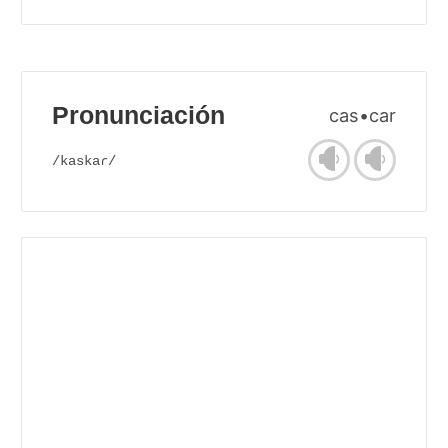
Pronunciación
cas•car
/kaskaɾ/