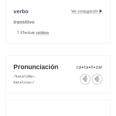
verbo
Ver conjugación ▶
transitivo
Efectuar
catálisis
.
Pronunciación
ca•ta•li•zar
/kataliθaɾ,
katalisaɾ/